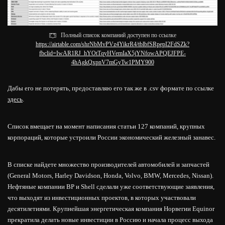
Полный список компаний доступен по ссылке
https://airtable.com/shrNbMvPVz4YikrR4/tblbfSRpepI2FdSZk?
fbclid=IwAR1RJ_hYOtTqyHVemIaX5jYNfowAPQEJFPE-
4hAgkQxpnV7mGyTw1PMY900
Дабы его не потерять, предоставляю его так же в .csv формате по ссылке
здесь
.
Список вмещает на момент написания статьи 127 компаний, крупных
корпораций, которые устроили России экономический железный занавес.
В списке найдете множество производителей автомобилей и запчастей
(General Motors, Harley Davidson, Honda, Volvo, BMW, Mercedes, Nissan).
Нефтяные компании BP и Shell сделали уже соответствующие заявления,
что выходят из инвестиционных проектов, в которых участвовали
десятилетиями. Крупнейшая энергетическая компания Норвегии Equinor
прекратила делать новые инвестиции в Россию и начала процесс выхода