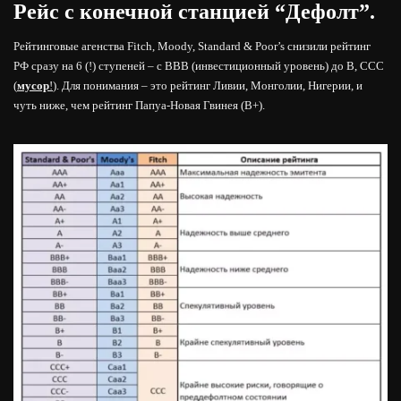
Рейс с конечной станцией “Дефолт”.
Рейтинговые агенства Fitch, Moody, Standard & Poor’s снизили рейтинг
РФ сразу на 6 (!) ступеней – с BBB (инвестиционный уровень) до B, ССС
(
мусор
!
). Для понимания – это рейтинг Ливии, Монголии, Нигерии, и
чуть ниже, чем рейтинг Папуа-Новая Гвинея (B+).