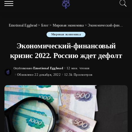
Emotional Egghead
>
Блог
>
Мировая экономика
>
Экономический-финансовый кризис 2022. Россию ждет дефолт
Мировая экономика
Экономический-финансовый
кризис 2022. Россию ждет дефолт
Emotional Egghead
12 мин. чтения
Опубликовано
Posted
by
Обновлено 22 декабря, 2022
12.5k Просмотров