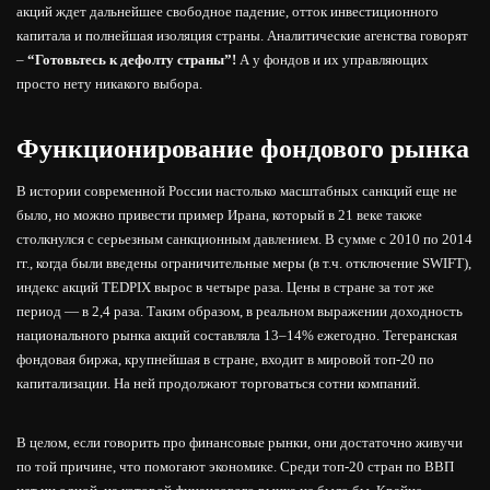
акций ждет дальнейшее свободное падение, отток инвестиционного
капитала и полнейшая изоляция страны. Аналитические агенства говорят
–
“Готовьтесь к дефолту страны”!
А у фондов и их управляющих
просто нету никакого выбора.
Функционирование фондового рынка
В истории современной России настолько масштабных санкций еще не
было, но можно привести пример Ирана, который в 21 веке также
столкнулся с серьезным санкционным давлением. В сумме с 2010 по 2014
гг., когда были введены ограничительные меры (в т.ч. отключение SWIFT),
индекс акций TEDPIX вырос в четыре раза. Цены в стране за тот же
период — в 2,4 раза. Таким образом, в реальном выражении доходность
национального рынка акций составляла 13–14% ежегодно. Тегеранская
фондовая биржа, крупнейшая в стране, входит в мировой топ-20 по
капитализации. На ней продолжают торговаться сотни компаний.
В целом, если говорить про финансовые рынки, они достаточно живучи
по той причине, что помогают экономике. Среди топ-20 стран по ВВП