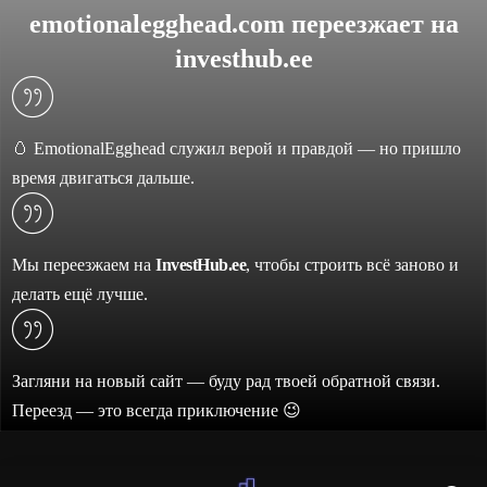
emotionalegghead.com переезжает на
investhub.ee
🥚 EmotionalEgghead служил верой и правдой — но пришло
время двигаться дальше.
Мы переезжаем на
InvestHub.ee
, чтобы строить всё заново и
делать ещё лучше.
Загляни на новый сайт — буду рад твоей обратной связи.
Переезд — это всегда приключение 😉