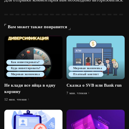
Вам может также понравится
Как инвестировать?
Куда инвестировать?
Мировая экономика
Мировая экономика
Платный контент
Не клади все яйца в одну
Сказка о SVB или Bank run
корзину
7 мин. чтения
12 мин. чтения