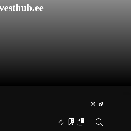
vesthub.ee
0
0