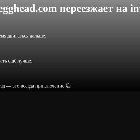
legghead.com переезжает на
in
мя двигаться дальше.
лать ещё лучше.
езд — это всегда приключение 😉