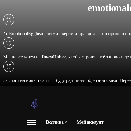
emotiona
🥚 EmotionalEgghead служил верой и правдой — но пришло вре
Мы переезжаем на
InvestHub.ee
, чтобы строить всё заново и де
Загляни на новый сайт — буду рад твоей обратной связи. Пере
Всячина
Мой аккаунт