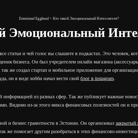
Emotional Egghead
>
Кто такой Эмоциональный Интеллигент?
ой Эмоциональный Инте
се статьи и чей голос вы слышите в подкастах. Это человек, ко
дения бизнеса. Он был учредителем онлайн магазина (аксессуар
 так же создал стартап и мобильное приложение для организаци
да, он в виде хобби начал вести свой
блог в instagram
.
й информацией из разных сфер. Так же публикует важные новост
ми. Видимо из-за этого микса финансовых полезностей он и при
ой и бизнес грамотности в Эстонии. Он организовал
закрытый 
а так же помогает другим разобраться в этих финансово-инвести