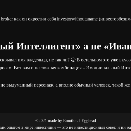
broker как он окрестил себя investorwithoutaname (инвесторбези
ый Интеллигент» а не «Ива
крывал имя владельца, не так ли? 🙂 В остальном это уже вкусо
просам. Вот вам и несложная комбинация – Эмоциональный Инте
и не выдуманный персонаж, а вполне обычный человек, такой же 
©2021 made by Emotional Egghead
чным опытом в мире инвестиций — это не инвестиционный совет, и ни о