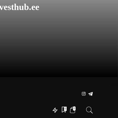
vesthub.ee
0
0