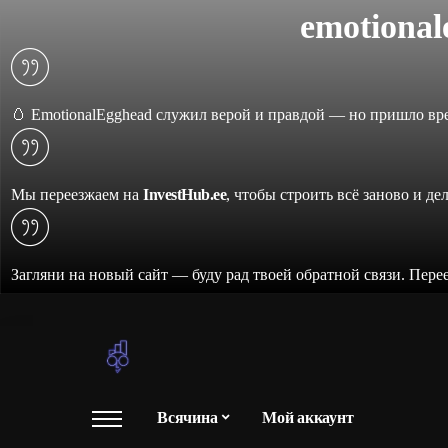
emotiona
🥚 EmotionalEgghead служил верой и правдой — но пришло вре
Мы переезжаем на
InvestHub.ee
, чтобы строить всё заново и де
Загляни на новый сайт — буду рад твоей обратной связи. Пере
Всячина
Мой аккаунт