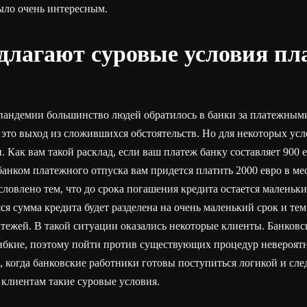
ыло очень интересным.
длагают суровые условия п
 пандемии большинство людей обратилось в банки за платежным
 это выход из сложившихся обстоятельств. Но для некоторых усл
 Как вам такой расклад, если ваш платеж банку составляет 900 е
банком платежного отпуска вам придется платить 2000 евро в м
условлено тем, что до срока погашения кредита остается маленьк
яся сумма кредита будет разделена на очень маленький срок и те
тежей. В такой ситуации оказались некоторые клиенты. Банковс
ибкие, поэтому пойти против существующих процедур невероятн
, когда банковские работники готовы поступиться логикой и с
 клиентам такие суровые условия.