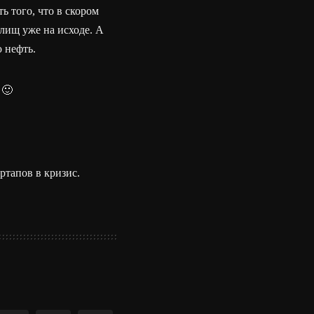
ь того, что в скором
илищ уже на исходе. А
 нефть.
 🙂
артапов в кризис.