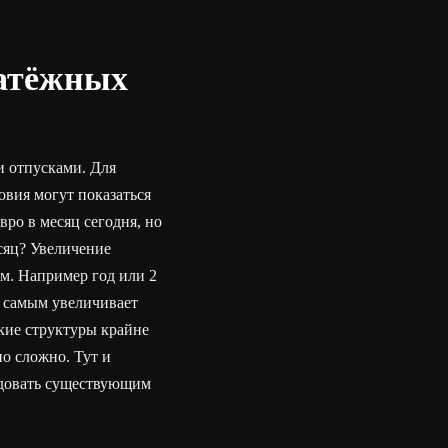
латёжных
и отпусками. Для
овия могут показаться
вро в месяц сегодня, но
есяц? Увеличение
им. Например год или 2
м самым увеличивает
кие структуры крайне
о сложно. Тут и
ледовать существующим