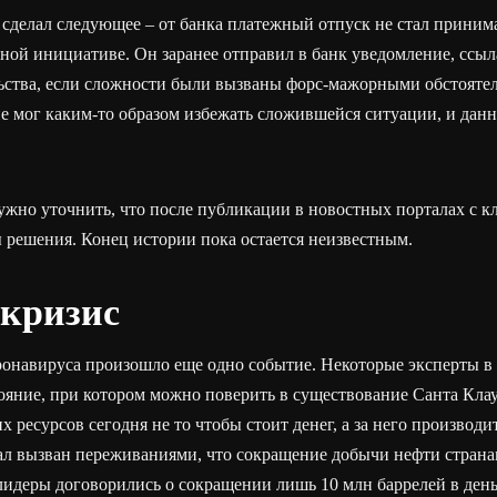
сделал следующее – от банка платежный отпуск не стал принима
нной инициативе. Он заранее отправил в банк уведомление, ссы
льства, если сложности были вызваны форс-мажорными обстояте
не мог каким-то образом избежать сложившейся ситуации, и данн
жно уточнить, что после публикации в новостных порталах с к
 решения. Конец истории пока остается неизвестным.
кризис
ронавируса произошло еще одно событие. Некоторые эксперты в
тояние, при котором можно поверить в существование Санта Кла
х ресурсов сегодня не то чтобы стоит денег, а за него производ
ал вызван переживаниями, что сокращение добычи нефти страна
идеры договорились о сокращении лишь 10 млн баррелей в день