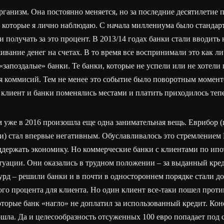
ганизм. Она постоянно меняется, но за последние десятилетие 
, которые я лично наблюдаю. С начала миллениума было станда
 и получать за это процент. В 2013/14 годах банки стали вводит
ивание денег на счетах. В то время все воспринимали это как ли
 «запоздалые» банки. Те банки, которые не успели или не хотели
я коммисий. Тем не менее это событие было поворотным момент
а клиент и банки поменялись местами и платить приходилось теп
м уже в 2016 произошла еще одна занимательная вещь. Еврибор (
и) стал впервые негативным. Обуславливалось это стремлением
ддержать экономику. Но коммерческие банки с клиентами по ип
итуации. Они оказались в трудном положении – за выданный кр
урд – решили банки и в почти в одностороннем порядке стали д
ого процента для клиента. Но один клиент все-таки пошел проти
которые банк «нагло» не доплатил за использованный кредит. Кон
ошла. Да и целесообразность отсуженных 100 евро попадает под