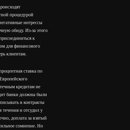
происходят
ртной процедурой
ь негативные интрессы
чную обиду. Из-за этого
 присоединиться к
ом для финансового
ерь клиентам.
процентная ставка по
 Европейского
отечным кредитам не
едит банки должны были
описывать в контракты
в течения и отсудил у
ечно, доплата за взятый
 сильное сомнение. Но