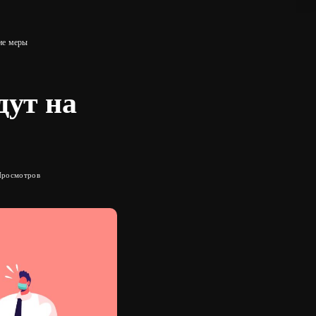
ие меры
дут на
Просмотров