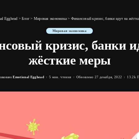
al Egghead
>
Блог
>
Мировая экономика
>
Финансовый кризис, банки идут на жёстк
Мировая экономика
совый кризис, банки и
жёсткие меры
Emotional Egghead
5 мин. чтения
Обновлено 27 декабря, 2022
13.2k 
ликовано
ed