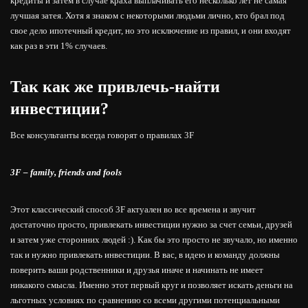
кредиты и затем в случае краха выплачивать его несколько лет не самая
лучшая затея. Хотя я знаком с некоторыми людьми лично, кто брал под
свое дело ипотечный кредит, но это исключение из правил, и они входят
как раз в эти 1% случаев.
Так как же привлечь-найти
инвестиции?
Все консультанты всегда говорят о правилах 3F
3F – family, friends and fools
Этот классический способ 3F актуален во все времена и звучит
достаточно просто, привлекать инвестиции нужно за счет семьи, друзей
и затем уже сторонних людей :). Как бы это просто не звучало, но именно
так и нужно привлекать инвестиции. В вас, в идею и команду должны
поверить ваши родственники и друзья иначе и начинать не имеет
никакого смысла. Именно этот первый круг и позволяет искать деньги на
льготных условиях по сравнению со всеми другими потенциальными