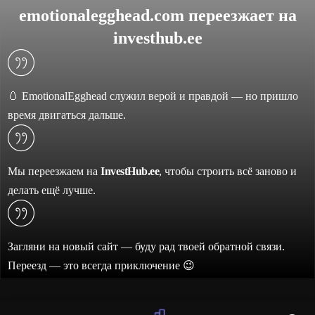
emotionalegghead.com переезжает на
investhub.ee
🥚 EmotionalEgghead служил верой и правдой — но пришло
время двигаться дальше.
Мы переезжаем на
InvestHub.ee
, чтобы строить всё заново и
делать ещё лучше.
Загляни на новый сайт — буду рад твоей обратной связи.
Переезд — это всегда приключение 😉