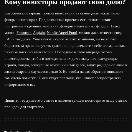
Кому инвесторы продают свою долю?
Классический вариант поиска инвестиций на самом деле лежит через
фонды и спонсоров. Под различные проекты есть тематические
программы у крупных компаний, фондов и венчурных фондов. Таких
много:
Prototron
,
Ajujaht
,
Nordic Angel Fund
, можно даже отнести сюда
EAS
и так далее. Участвуя конкурсе от этих компаний, вы не только
боритесь за право получить грант, но и привлекаете к себе внимание как
раз-таки частных инвесторов. Последние в свою очередь готовы
инвестировать, чтобы в последствии их долю выкупили следующие
игроки, фонды, венчурные компании и так далее, таких раундов обычно в
жизни стартапа случается около 5. Но чтобы на вас обратили внимание
вам очень помогут 3F, они будут первыми, кто начнет распространять
информацию о вас.
Пишите, что думаете о статье в комментариях и посмотрите нашу
статью
про идеи для стартапов.