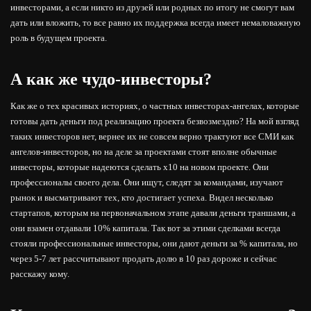
инвесторами, а если никто из друзей или родных по итогу не смогут вам
дать или вложить, то все равно их поддержка всегда имеет немаловажную
роль в будущем проекта.
А как же чудо-инвесторы?
Как же о тех красивых историях, о частных инвесторах-ангелах, которые
готовы дать деньги под реализацию проекта безвозмездно? На мой взгляд
таких инвесторов нет, вернее их не совсем верно трактуют все СМИ как
ангелов-инвесторов, но на деле за проектами стоят вполне обычные
инвесторы, которые надеются сделать х10 на новом проекте. Они
профессионалы своего дела. Они ищут, следят за командами, изучают
рынок и высматривают тех, кто достигает успеха. Видел несколько
стартапов, которым на первоначальном этапе давали деньги траншами, а
они взамен отдавали 10% капитала. Так вот за этими сделками всегда
стояли профессиональные инвесторы, они дают деньги за % капитала, но
через 5-7 лет рассчитывают продать долю в 10 раз дороже и сейчас
расскажу кому.