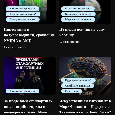
Как инвестировать?
Как инвестировать?
Куда инвестировать?
Куда инвестировать?
Спекулятивная идея
Мировая экономика
Инвестиции в
Не клади все яйца в одну
полупроводники, сравнение
корзину
NVIDIA и AMD
12 мин. чтения
15 мин. чтения
Куда инвестировать?
Семейные финансы
Как инвестировать?
Стартапы
За пределами стандартных
Искусственный Интеллект в
инвестиций: секреты и
Мире Финансов: Передовая
шедевры на Invest Menu
Технология или Зона Риска?