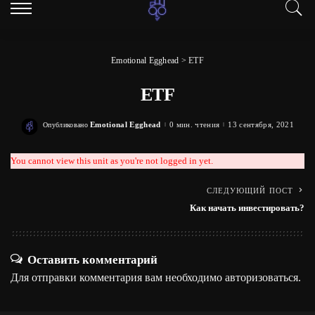
Emotional Egghead
>
ETF
ETF
Emotional Egghead
0 мин. чтения
13 сентября, 2021
Опубликовано
Posted
by
You cannot view this unit as you're not logged in yet.
СЛЕДУЮЩИЙ ПОСТ
Как начать инвестировать?
Оставить комментарий
Для отправки комментария вам необходимо
авторизоваться
.