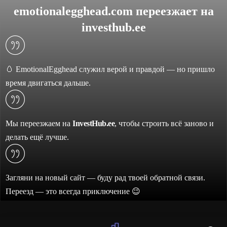
emotionalegghead.com переезжает на
investhub.ee
🥚 EmotionalEgghead служил верой и правдой — но пришло
время двигаться дальше.
Мы переезжаем на
InvestHub.ee
, чтобы строить всё заново и
делать ещё лучше.
Загляни на новый сайт — буду рад твоей обратной связи.
Переезд — это всегда приключение 😉