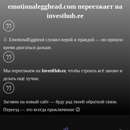
emotionalegghead.com переезжает на
investhub.ee
🥚 EmotionalEgghead служил верой и правдой — но пришло
время двигаться дальше.
Мы переезжаем на
InvestHub.ee
, чтобы строить всё заново и
делать ещё лучше.
Загляни на новый сайт — буду рад твоей обратной связи.
Переезд — это всегда приключение 😉