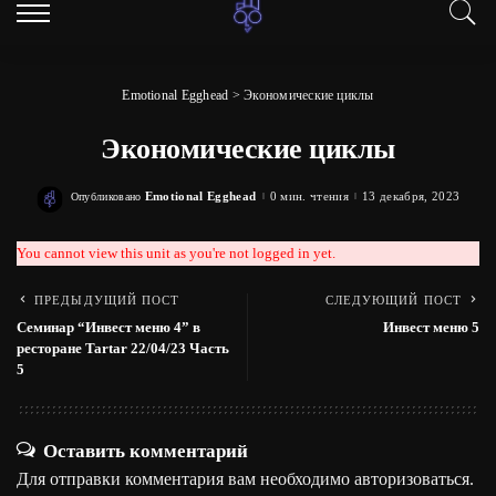
Emotional Egghead
>
Экономические циклы
Экономические циклы
Emotional Egghead
0 мин. чтения
13 декабря, 2023
Опубликовано
Posted
by
You cannot view this unit as you're not logged in yet.
ПРЕДЫДУЩИЙ ПОСТ
СЛЕДУЮЩИЙ ПОСТ
Семинар “Инвест меню 4” в
Инвест меню 5
ресторане Tartar 22/04/23 Часть
5
Оставить комментарий
Для отправки комментария вам необходимо
авторизоваться
.