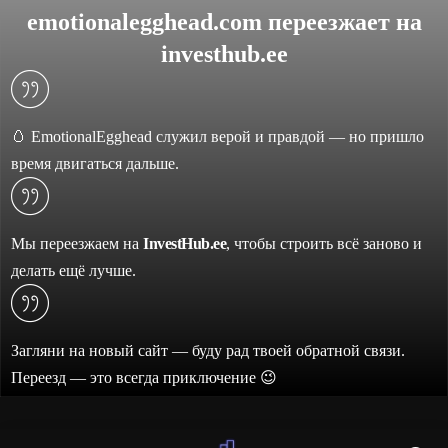
emotionalegghead.com переезжает на
investhub.ee
🥚 EmotionalEgghead служил верой и правдой — но пришло
время двигаться дальше.
Мы переезжаем на
InvestHub.ee
, чтобы строить всё заново и
делать ещё лучше.
Загляни на новый сайт — буду рад твоей обратной связи.
Переезд — это всегда приключение 😉