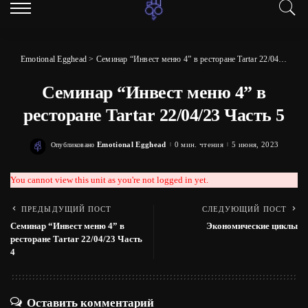
Emotional Egghead
>
Семинар “Инвест меню 4” в ресторане Tartar 22/04/23 Часть 5
Семинар “Инвест меню 4” в
ресторане Tartar 22/04/23 Часть 5
Emotional Egghead
0 мин. чтения
5 июня, 2023
Опубликовано
Posted
by
You cannot view this unit as you're not logged in yet.
ПРЕДЫДУЩИЙ ПОСТ
СЛЕДУЮЩИЙ ПОСТ
Семинар “Инвест меню 4” в
Экономические циклы
ресторане Tartar 22/04/23 Часть
4
Оставить комментарий