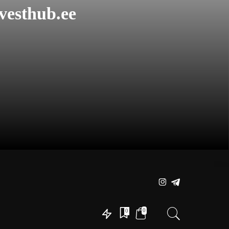
vesthub.ee
0
0