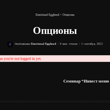
Emotional Egghead
>
Опционы
Опционы
Emotional Egghead
0 мин. чтения
1 сентября, 2022
Опубликовано
Posted
by
as you're not logged in yet.
Семинар “Инвест меню 3