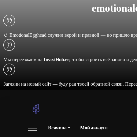
emotiona
🥚 EmotionalEgghead служил верой и правдой — но пришло вре
Мы переезжаем на
InvestHub.ee
, чтобы строить всё заново и де
Загляни на новый сайт — буду рад твоей обратной связи. Пере
Всячина
Мой аккаунт