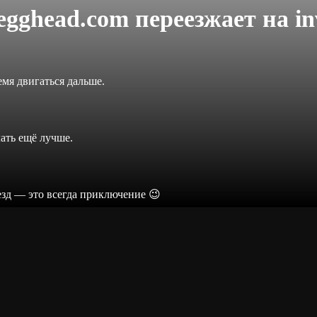
legghead.com переезжает на
in
мя двигаться дальше.
лать ещё лучше.
езд — это всегда приключение 😉