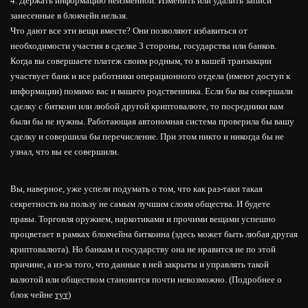
4. Держать информацию неизменной. Изменить или удалить записи
занесенные в блокчейн нельзя.
Что дают все эти вещи вместе? Они позволяют избавиться от
необходимости участия в сделке 3 стороны, государства или банков.
Когда вы совершаете платеж своим родным, то в вашей транзакции
участвует банк и все работники операционного отдела (имеют доступ к
информации) помимо вас и вашего родственника. Если бы вы совершали
сделку с биткоин или любой другой криптовалюте, то посредники вам
были бы не нужны. Работающая автономная система проверила бы вашу
сделку и совершила бы перечисление. При этом никто и никогда бы не
узнал, что вы ее совершили.
Вы, наверное, уже успели подумать о том, что как раз-таки такая
секретность на пользу не самым лучшим слоям общества. И будете
правы. Торговля оружием, наркотиками и прочими вещами успешно
процветает в рамках блокчейна биткоина (здесь может быть любая другая
криптовалюта). Но банкам и государству она не нравится не по этой
причине, а из-за того, что данные в ней закрыты и управлять такой
валютой или обществом становится почти невозможно. (Подробнее о
блок чейне
тут
)