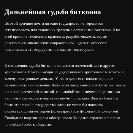
Дальнейшая судьба биткоина
По этой причине почти ни одно государство не торопится
легализировать или ставить их вровень с остальными валютами. И по
этой причине технология нравилась разработчикам, которые
увлеклись стимпанковским направлением – сделать общество
независимым от государства или власти толстосумов.
К сожалению, судьба биткоина останется плачевной, как и других
криптовалют. Власть имущие не дадут никакой криптовалюте встать на
замену электронным деньгам. У этого даже есть вполне хорошее
экономическое объяснение. Даже если представить, что биткоин стал бы
основной расчетной валютой, то в любой экономический кризис, как
например сейчас, весь мир серьезно бы пострадал. Валюта была бы
бесконтрольной и государство никак не могло бы повлиять
существующими методами (монетарной или фискальной политикой).
Свободное падение курса обесценивала бы целые отрасли и вносило
полнейший хаос в обществе.