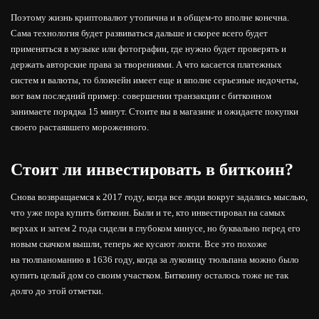
Поэтому жизнь криптовалют утопична и в общем-то вполне конечна.
Сама технология будет развиваться дальше и скорее всего будет
применяться в музыке или фотографии, где нужно будет проверять и
держать авторские права за творениями. А что касается платежных
систем и валюты, то блокчейн имеет еще и вполне серьезные недочеты,
вот вам последний пример: совершении транзакции с биткоином
занимаете порядка 15 минут. Стоите вы в магазине и ожидаете покупки
своего растаявшего мороженного.
Стоит ли инвестировать в биткоин?
Снова возвращаемся к 2017 году, когда все люди вокруг задались мыслью,
что уже пора купить биткоин. Были и те, кто инвестировал на самых
верхах и затем 2 года сидели в глубоком минусе, но буквально перед его
новым скачком вышли, теперь же кусают локти. Все это похоже
на тюлпаноманию в 1636 году, когда за луковицу тюльпана можно было
купить целый дом со своим участком. Биткоину осталось тоже не так
долго до этой отметки.