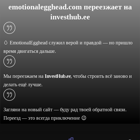
emotionalegghead.com переезжает на
investhub.ee
🥚 EmotionalEgghead служил верой и правдой — но пришло
время двигаться дальше.
Мы переезжаем на
InvestHub.ee
, чтобы строить всё заново и
делать ещё лучше.
Загляни на новый сайт — буду рад твоей обратной связи.
Переезд — это всегда приключение 😉