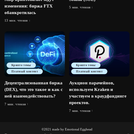
изменения: биржа FTX
5 мин. чтения
обанкротилась
13 мин. чтения
Крипто темы
Крипто темы
Платный контент
Платный контент
Децентрализованная биржа
Аукцион парачейнов,
(DEX), что это такое и как с
используем Kraken и
ней взаимодействовать?
участвуем в краудфандинге
проектов.
7 мин. чтения
7 мин. чтения
©2021 made by Emotional Egghead