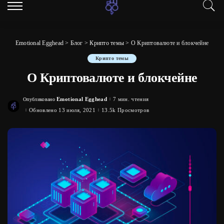
Emotional Egghead
>
Блог
>
Крипто темы
>
О Криптовалюте и блокчейне
Крипто темы
О Криптовалюте и блокчейне
Emotional Egghead
7 мин. чтения
Опубликовано
Posted
by
Обновлено 13 июля, 2021
13.5k Просмотров