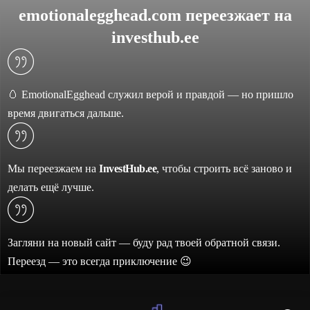
emotionalegghead.com переезжает на
investhub.ee
🥚 EmotionalEgghead служил верой и правдой — но пришло
время двигаться дальше.
Мы переезжаем на
InvestHub.ee
, чтобы строить всё заново и
делать ещё лучше.
Загляни на новый сайт — буду рад твоей обратной связи.
Переезд — это всегда приключение 😉