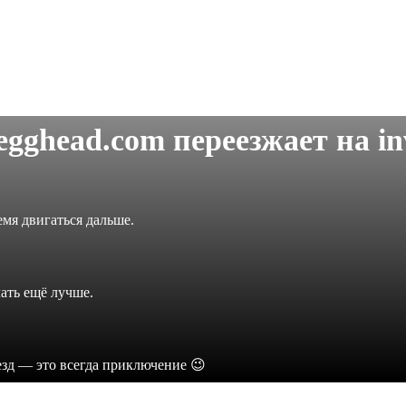
legghead.com переезжает на
in
мя двигаться дальше.
лать ещё лучше.
езд — это всегда приключение 😉